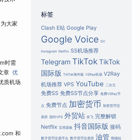
标签
，为大家
Clash
E站
Google Play
Google Voice
GV
SS机场推荐
Instagram
Netflix
TikTok
Telegram
TikTok
om时需
考文章
优
国际版
V2Ray
TikTok海外版
V2Ray机场
优质机场
YouTube
机场推荐
VPS
二次元
免费SS
免费SS节点分享
免费V2Ray节
加密货币
免费节点
点
加密货币交
外贸站
完整解锁
易所
国外VPS
奈飞
抖音国际版
Netflix
接码
宝塔面板
com 和
油管
数字货币交易平台
数字货币交易所
熊猫站