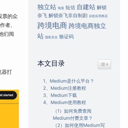
独立站
自建站
短信
解锁
电报
奈飞
解锁奈飞非自制剧
投票的众
谷歌应用商店
跨境电商
，作者、
跨境电商独立
他们阅
站
验证码
隐私安全
本文目录
Toggle Table 
览器打
1、Medium是什么平台？
2、Medium注册教程
3、Medium下载
4、Medium使用教程
（1）如何免费查阅
Medium付费文章？
（2）如何使用Medium写